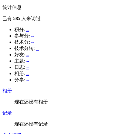
统计信息
已有
585
人来访过
积分:
--
参与分:
--
技术分:
--
技术分转:
--
好友:
--
主题:
--
日志:
--
相册:
--
分享:
--
相册
现在还没有相册
记录
现在还没有记录