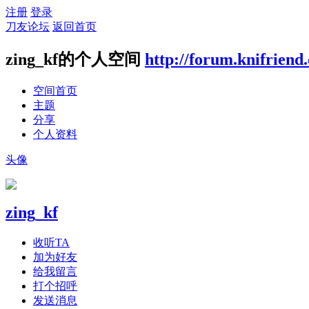
注册
登录
刀友论坛
返回首页
zing_kf的个人空间
http://forum.knifrien
空间首页
主题
分享
个人资料
头像
zing_kf
收听TA
加为好友
给我留言
打个招呼
发送消息