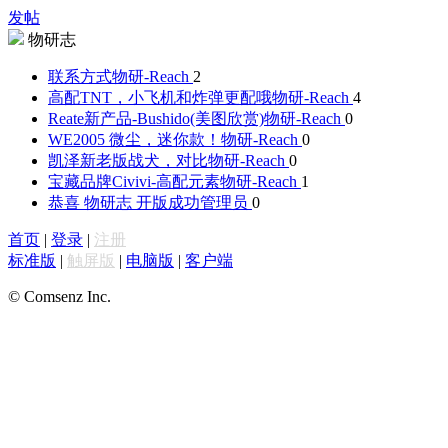
发帖
物研志
联系方式
物研-Reach
2
高配TNT，小飞机和炸弹更配哦
物研-Reach
4
Reate新产品-Bushido(美图欣赏)
物研-Reach
0
WE2005 微尘，迷你款！
物研-Reach
0
凯泽新老版战犬，对比
物研-Reach
0
宝藏品牌Civivi-高配元素
物研-Reach
1
恭喜 物研志 开版成功
管理员
0
首页
|
登录
|
注册
标准版
|
触屏版
|
电脑版
|
客户端
© Comsenz Inc.