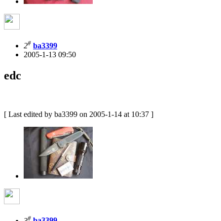
#
2
ba3399
2005-1-13 09:50
edc
[ Last edited by ba3399 on 2005-1-14 at 10:37 ]
#
3
ba3399