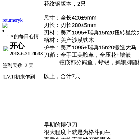
花纹钢版本，2只
尺寸：全长420±5mm
returneryk
刃长：刃长280±5mm
刃材：美产1095+瑞典15n20扭转星纹
TA的每日心情
柄材：美产沙漠铁木
开心
护手：美产1095+瑞典15n20锻造大马
2018-6-21 20:33
刀鞘：全手工美鞍革，全压花+镶嵌
镶嵌部分鳄鱼，蜥蜴，鹈鹕脚随
签到天数: 2 天
以上，合计7只
[LV.1]初来乍到
早期的博伊刀
很大程度上就是为格斗而生