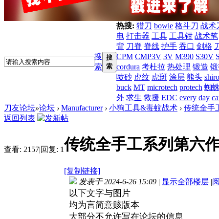
热搜:
猎刀
bowie
格斗刀
战术
电
打击器
工具
工具钳
战术笔
背
刀脊
脊线
护手
吞口
剑格
搜
CPM
CMP3V
3V
M390
S30V
搜
索
索
cordura
考杜拉
热处理
锻造
锻
喷砂
虎纹
虎斑
涂层
熊头
shir
buck
MT
microtech
protech
蜘
外
求生
救援
EDC
every
day
ca
刀友论坛
»
论坛
›
Manufacturer
›
小狗工具&毒蚊战术
›
传统全手
返回列表
传统全手工系列第六
查看:
2157
|
回复:
1
[复制链接]
发表于 2024-6-26 15:09
|
显示全部楼层
|
以下文字与图片
均为言简意赅版本
大部分不允许写在论坛的信息