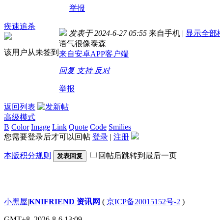
举报
疾速追杀
发表于 2024-6-27 05:55
来自手机
|
显示全部
语气很像泰森
该用户从未签到
来自安卓APP客户端
回复
支持
反对
举报
返回列表
高级模式
B
Color
Image
Link
Quote
Code
Smilies
您需要登录后才可以回帖
登录
|
注册
本版积分规则
回帖后跳转到最后一页
发表回复
小黑屋
|
KNIFRIEND 资讯网
(
京ICP备20015152号-2
)
GMT+8, 2026-8-6 13:09