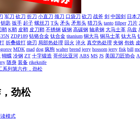
刀
军刀
砍刀
折刀
小直刀
颈刀
口袋刀
砍刀
战斧
剑
中国剑
日本
钥匙
扳手
起子
螺丝刀
T头
矛头
矛形头
猎刀头
tanto
fillper
刀片
刀鞘
K鞘
皮鞘
皮刀鞘
不锈钢
碳钢
高碳钢
轴承钢
大马士革
乌兹
S35N
ZDP189
钴铬合金
钛合金
titanium
铜大马
铜马士革
钛大马
打
折叠锻打
烧刃
局部热处理
回火
淬火
真空热处理
夹钢
包铁
ogorov
MDK
mad
dog
疯狗
walter
brend
jerry
hossom
jerry
fisk
bill
mo
蛛
蝴蝶
冷钢
ZT
十字锻造
哥伦比亚河
ABS
MS
JS
美国刀匠协会
A
rry
随身
装备
rikeknife
工系列第六作，劲松
作，劲松
阅读模式