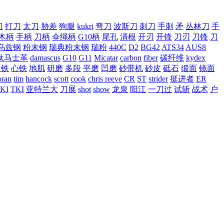
刀
打刀
太刀
胁差
狗腿
kukri
弯刀
波斯刀
刺刀
手刺
矛
丛林刀
手
木柄
手柄
刀柄
伞绳柄
G10柄
尾孔
清根
开刃
开锋
刀刃
刀锋
刀
乌兹钢
粉末钢
瑞典粉末钢
瑞粉
440C
D2
BG42
ATS34
AUS8
钛马士革
damascus
G10
G11
Micatar
carbon
fiber
碳纤维
kydex
皮铁
心铁
地肌
研磨
多段
平磨
凹磨
砂带机
砂皮
砥石
缎面
镜面
ran
tim
hancock
scott
cook
chris reeve
CR
ST
strider
挺进者
ER
KI
TKI
亚特兰大
刀展
shot
show
龙泉
阳江
一刀过
试斩
战术
户