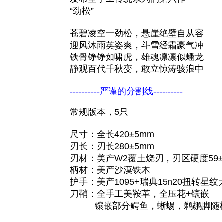
“劲松”
苍碧凌空一劲松，悬崖绝壁自从容
迎风沐雨英姿爽，斗雪经霜豪气冲
铁骨铮铮如啸虎，雄魂凛凛似蟠龙
静观百代千秋变，敢立惊涛骇浪中
----------严谨的分割线----------
常规版本，5只
尺寸：全长420±5mm
刃长：刃长280±5mm
刃材：美产W2覆土烧刃，刃区硬度59±
柄材：美产沙漠铁木
护手：美产1095+瑞典15n20扭转星纹
刀鞘：全手工美鞍革，全压花+镶嵌
镶嵌部分鳄鱼，蜥蜴，鹈鹕脚随