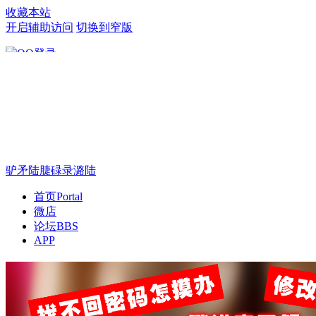
收藏本站
开启辅助访问
切换到窄版
只需一步，快速开始
驴矛陆脻碌录潞陆
首页
Portal
微店
论坛
BBS
APP