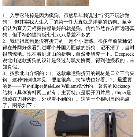
1、入手它纯粹是因为疯狗。虽然早年我说过“宁死不玩沙微
狗”，但其实我人生入手的第一件大直就是洋姜的仿狗。至今
仍认为直刀刀柄握持感最好的就是狗。仿狗虽然各方面远逊真
狗，但手柄的握持感七七八八是差不多的。
2、我记得真狗是没有折刀的，是个小遗憾。很多年前依稀记
得在外网好像看到过哪个外国刀匠做的折狗，记不清了，当时
很感惊艳。现在看到北山的折狗，自然要研究一下。Deepseek
说北山这款折狗的设计是经过与凯文协商、得到他授权的，未
知真假。
3、按照北山介绍的：1、这款幸运狗折刀的钢材是日立三合夹
钢，这种钢倒也常见，硬度很高，夹钢线也好看。2、最重要
的是——它的fillper是由Lee Williams设计的、著名的Kickstop
结构（具体资料网上都有，主要特点是展开刀片后，fliiper是
隐藏在刀身内部，外观看不到的）。这算一个很明显的亮点
了。图示如下：