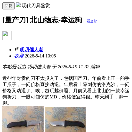
现代刀具鉴赏
回复
[量产刀] 北山物志-幸运狗
看全部
#
1
叨叨催人老
收藏
2026-5-14 10:05
本帖最后由 叨叨催人老 于 2026-5-19 11:32 编辑
近些年对贵的刀不太投入了，包括国产刀。年前看上正一的手
工爪子，一问价格直接劝退。年后看上绿刺仿的洛克沙，一问
价格又劝退了。唉，越玩越倒退。月前又看上北山的一款幸运
狗折刀，一眼可知仿的MD，价格便宜得很。昨天到手，聊一
聊。